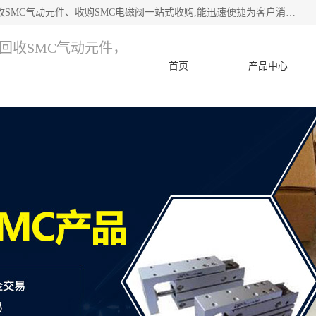
深圳市宝安区诚芯源电子商行 主要从事：回收SMC价格、回收SMC气动元件、收购SMC电磁阀一站式收购,能迅速便捷为客户消化库存、减少仓储、回笼资金，我们交易灵活方便，现金支付，价格优势合理，在业务方面赢得广大客户的一致好评 热情欢迎有库存需要处理的客户 请尽快联系我们
，回收SMC气动元件，
首页
产品中心