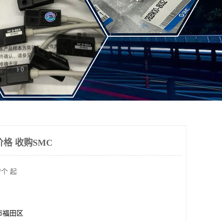
格 收购SMC
/个 起
市福田区