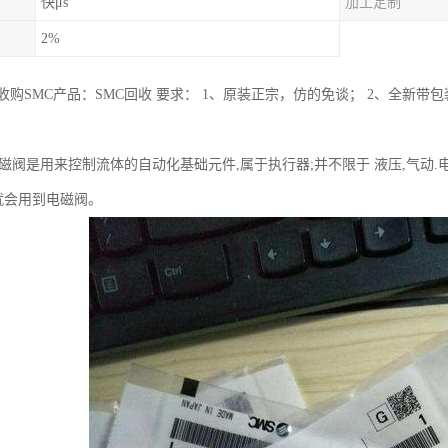
快μs
加工定制
2%
购SMC产品：SMC回收 要求： 1、原装正宗，仿的免谈； 2、全新带
电磁阀是用来控制流体的自动化基础元件,属于执行器;并不限于 液压,气动
就会用到电磁阀。