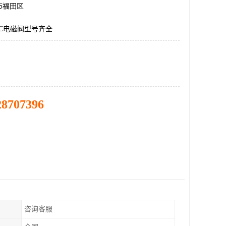
市福田区
C电磁阀型号齐全
28707396
咨询客服