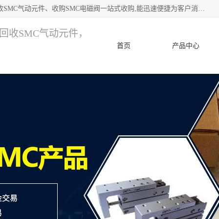
深圳市宝安区诚芯源电子商行 主要从事：回收SMC价格、回收SMC气动元件、收购SMC电磁阀一站式收购,能迅速便捷为客户消化库存、减少仓储、回笼资金，我们交易灵活方便，现金支付，价格优势合理，在业务方面赢得广大客户的一致好评 热情欢迎有库存需要处理的客户 请尽快联系我们
，回收SMC气动元件，
首页
产品中心