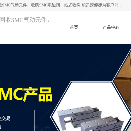
深圳市宝安区诚芯源电子商行 主要从事：回收SMC价格、回收SMC气动元件、收购SMC电磁阀一站式收购,能迅速便捷为客户消化库存、减少仓储、回笼资金，我们交易灵活方便，现金支付，价格优势合理，在业务方面赢得广大客户的一致好评 热情欢迎有库存需要处理的客户 请尽快联系我们
，回收SMC气动元件，
首页
产品中心