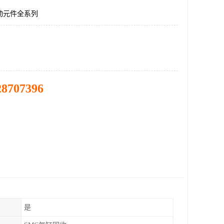
动元件全系列
28707396
是