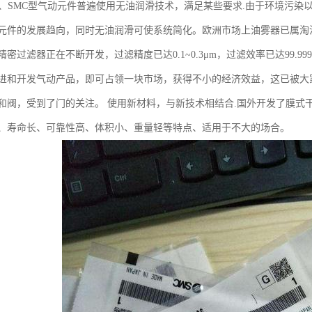
件、SMC型气动元件普遍使用无油润滑技术，满足某些要求.由于环境污
元件的发展趋向，同时无油润滑可使系统简化。欧洲市场上油雾器已属淘
密过滤器正在不断开发，过滤精度已达0.1~0.3μm，过滤效率已达99.999
进和开发气动产品，即可占领一块市场，获得不小的经济效益，这已被大
和阀，受到了门的关注。 使用新材料，与新技术相结合.国外开发了膜式
、寿命长、可靠性高、体积小、重量轻等特点、适用于不大的场合。