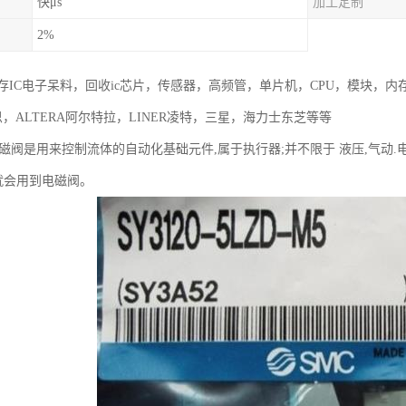
快μs
加工定制
2%
存IC电子呆料，回收ic芯片，传感器，高频管，单片机，CPU，模块，内
灵思，ALTERA阿尔特拉，LINER凌特，三星，海力士东芝等等
电磁阀是用来控制流体的自动化基础元件,属于执行器;并不限于 液压,气动
就会用到电磁阀。