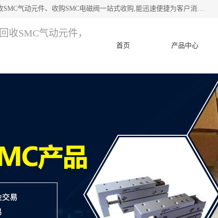
深圳市宝安区诚芯源电子商行 主要从事：回收SMC价格、回收SMC气动元件、收购SMC电磁阀一站式收购,能迅速便捷为客户消化库存、减少仓储、回笼资金，我们交易灵活方便，现金支付，价格优势合理，在业务方面赢得广大客户的一致好评 热情欢迎有库存需要处理的客户 请尽快联系我们
，回收SMC气动元件，
首页
产品中心