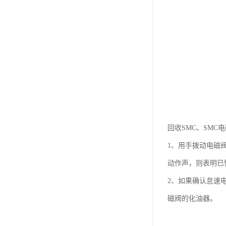
回收SMC、SM
1、用手拨动电磁
动作声，则表明已
2、如果确认怠速
磁阀的化油器。