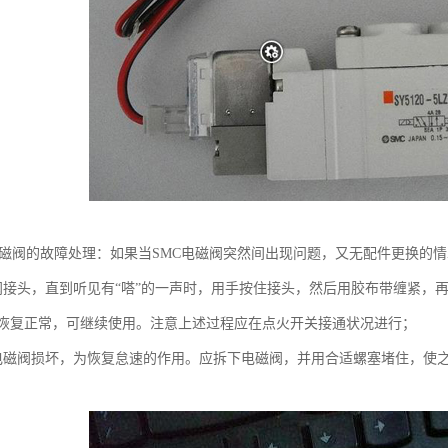
C电磁阀的故障处理：如果当SMC电磁阀突然间出现问题，又无配件更换的
阀接头，直到听见有“嗒”的一声时，用手按住接头，然后用胶布带缠紧，再
恢复正常，可继续使用。注意上述过程应在点火开关接通状况进行；
电磁阀损坏，为恢复怠速的作用。应拆下电磁阀，并用合适螺塞堵住，使