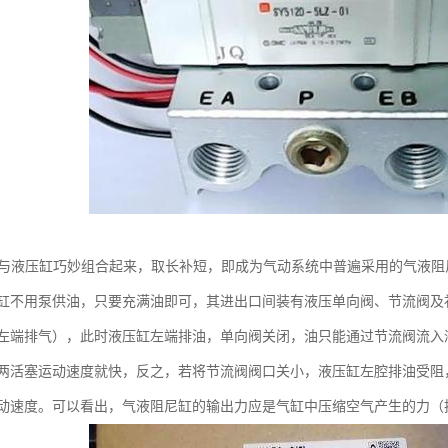
缸与液压缸巧妙组合起来，取长补短，即成为气动系统中普遍采用的气液
缸不用泵供油，只要充满油即可，其进出口间装有液压单向阀、节流阀及
左端排气），此时液压缸左端排油，单向阀关闭，油只能通过节流阀流入
两活塞运动速度就快，反之，若将节流阀阀口关小，液压缸左腔排油受阻
动速度。可以看出，气液阻尼缸的输出力应是气缸中压缩空气产生的力（