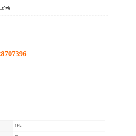
C价格
28707396
1Hz