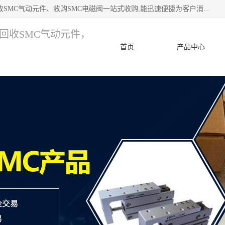
深圳市宝安区诚芯源电子商行 主要从事：回收SMC价格、回收SMC气动元件、收购SMC电磁阀一站式收购,能迅速便捷为客户消化库存、减少仓储、回笼资金，我们交易灵活方便，现金支付，价格优势合理，在业务方面赢得广大客户的一致好评 热情欢迎有库存需要处理的客户 请尽快联系我们
，回收SMC气动元件，
首页
产品中心