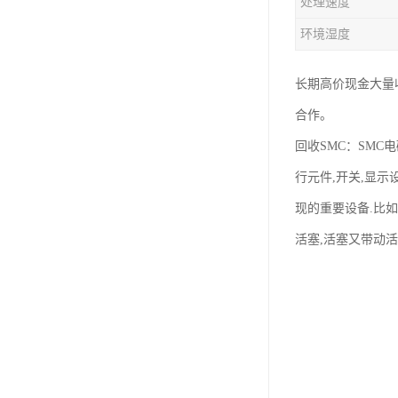
处理速度
环境湿度
长期高价现金大量收
合作。
回收SMC：SM
行元件,开关,显示
现的重要设备.比
活塞,活塞又带动