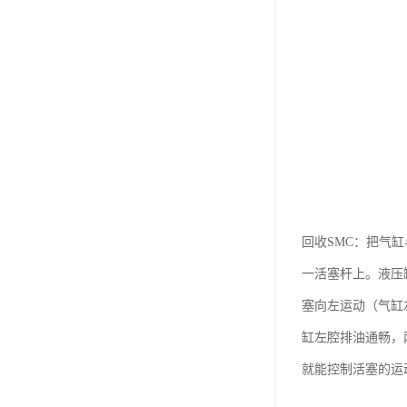
回收SMC：把气
一活塞杆上。液压
塞向左运动（气缸
缸左腔排油通畅，
就能控制活塞的运