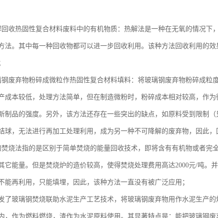
解回收热固性复合材料废料中的有机物质：热解法是一种在无氧的情况下
方法。其中每一种回收物都可以进一步回收利用。该种方法回收利用的效
；
璃钢废弃物粉碎成微粒作热固性复合材料填料：将玻璃钢废弃物粉碎成粒
产成本较低，处理方法简单，但在制造微粉时，粉碎成本相对较高，作为微
新制品的强度。另外，该方法还存在一些突出的缺点，如原料受到限制（
结球，无法进行再加工处理利用，成为另一种不可降解的废弃物，因此，
的焚烧法指的是区别于简单焚烧的能量回收技术，即将含有有机物或者完
其它能量。但是焚烧炉的造价较高，使得焚烧处理费用高达2000元/吨
不能再利用，只能填埋，因此，该种方法一直没有被广泛应用；
发了玻璃钢焚烧联助水泥生产工艺技术，将玻璃钢废弃物用作水泥生产的
内，作为燃料燃烧，渣作为水泥原料使用。其显著特点是：能把玻璃钢废