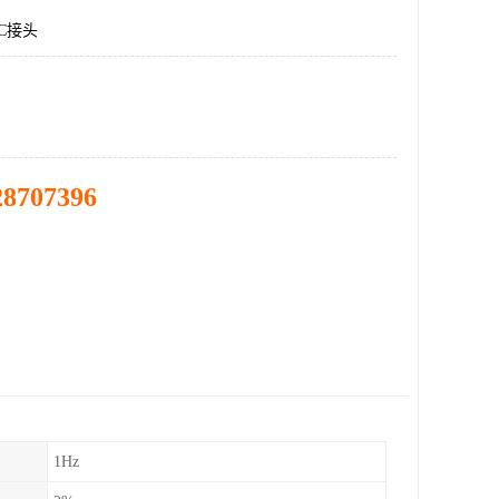
C接头
28707396
1Hz