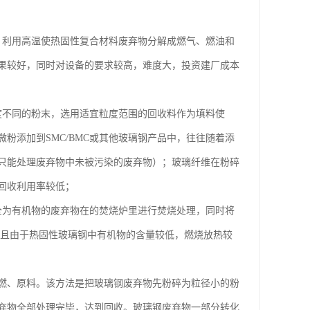
，利用高温使热固性复合材料废弃物分解成燃气、燃油和
果较好，同时对设备的要求较高，难度大，投资建厂成本
度不同的粉末，选用适宜粒度范围的回收料作为填料使
粉添加到SMC/BMC或其他玻璃钢产品中，往往随着添
只能处理废弃物中未被污染的废弃物）；玻璃纤维在粉碎
回收利用率较低；
全为有机物的废弃物在的焚烧炉里进行焚烧处理，同时将
。并且由于热固性玻璃钢中有机物的含量较低，燃烧放热较
燃、原料。该方法是把玻璃钢废弃物先粉碎为粒径小的粉
弃物全部处理完毕，达到回收。玻璃钢废弃物一部分转化