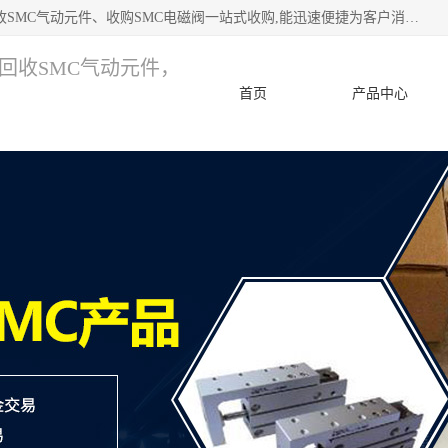
深圳市宝安区诚芯源电子商行 主要从事：回收SMC价格、回收SMC气动元件、收购SMC电磁阀一站式收购,能迅速便捷为客户消化库存、减少仓储、回笼资金，我们交易灵活方便，现金支付，价格优势合理，在业务方面赢得广大客户的一致好评 热情欢迎有库存需要处理的客户 请尽快联系我们
，回收SMC气动元件，
首页
产品中心