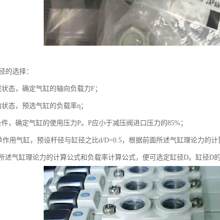
缸径的选择：
载状态，确定气缸的轴向负载力F；
动状态，预选气缸的负载率η；
条件，确定气缸的使用压力P。P应小于减压阀进口压力的85%；
对单作用气缸，预设杆径与缸径之比d/D=0.5，根据前面所述气缸理论力
所述气缸理论力的计算公式和负载率计算公式，便可选定缸径D。缸径D