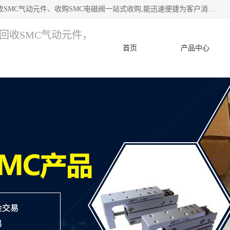
深圳市宝安区诚芯源电子商行 主要从事：回收SMC价格、回收SMC气动元件、收购SMC电磁阀一站式收购,能迅速便捷为客户消化库存、减少仓储、回笼资金，我们交易灵活方便，现金支付，价格优势合理，在业务方面赢得广大客户的一致好评 热情欢迎有库存需要处理的客户 请尽快联系我们
，回收SMC气动元件，
首页
产品中心