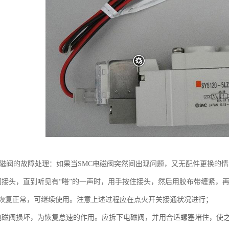
C电磁阀的故障处理：如果当SMC电磁阀突然间出现问题，又无配件更换的
阀接头，直到听见有“嗒”的一声时，用手按住接头，然后用胶布带缠紧，再
恢复正常，可继续使用。注意上述过程应在点火开关接通状况进行；
电磁阀损坏，为恢复怠速的作用。应拆下电磁阀，并用合适螺塞堵住，使