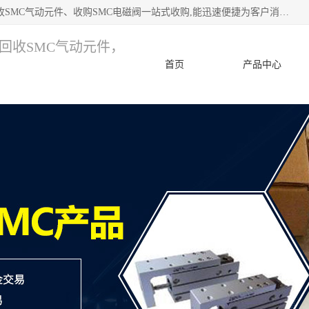
深圳市宝安区诚芯源电子商行 主要从事：回收SMC价格、回收SMC气动元件、收购SMC电磁阀一站式收购,能迅速便捷为客户消化库存、减少仓储、回笼资金，我们交易灵活方便，现金支付，价格优势合理，在业务方面赢得广大客户的一致好评 热情欢迎有库存需要处理的客户 请尽快联系我们
，回收SMC气动元件，
首页
产品中心