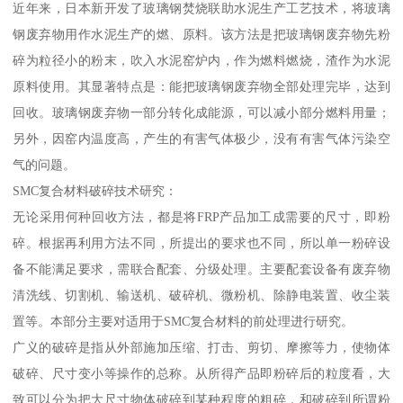
近年来，日本新开发了玻璃钢焚烧联助水泥生产工艺技术，将玻璃
钢废弃物用作水泥生产的燃、原料。该方法是把玻璃钢废弃物先粉
碎为粒径小的粉末，吹入水泥窑炉内，作为燃料燃烧，渣作为水泥
原料使用。其显著特点是：能把玻璃钢废弃物全部处理完毕，达到
回收。玻璃钢废弃物一部分转化成能源，可以减小部分燃料用量；
另外，因窑内温度高，产生的有害气体极少，没有有害气体污染空
气的问题。
SMC复合材料破碎技术研究：
无论采用何种回收方法，都是将FRP产品加工成需要的尺寸，即粉
碎。根据再利用方法不同，所提出的要求也不同，所以单一粉碎设
备不能满足要求，需联合配套、分级处理。主要配套设备有废弃物
清洗线、切割机、输送机、破碎机、微粉机、除静电装置、收尘装
置等。本部分主要对适用于SMC复合材料的前处理进行研究。
广义的破碎是指从外部施加压缩、打击、剪切、摩擦等力，使物体
破碎、尺寸变小等操作的总称。从所得产品即粉碎后的粒度看，大
致可以分为把大尺寸物体破碎到某种程度的粗碎，和破碎到所谓粉