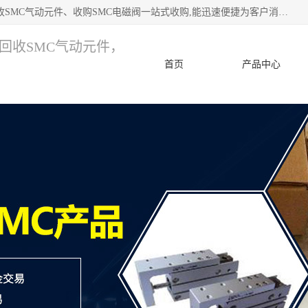
深圳市宝安区诚芯源电子商行 主要从事：回收SMC价格、回收SMC气动元件、收购SMC电磁阀一站式收购,能迅速便捷为客户消化库存、减少仓储、回笼资金，我们交易灵活方便，现金支付，价格优势合理，在业务方面赢得广大客户的一致好评 热情欢迎有库存需要处理的客户 请尽快联系我们
，回收SMC气动元件，
首页
产品中心